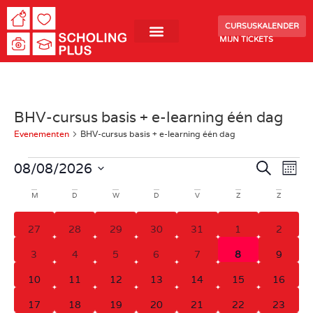
CURSUSKALENDER
MIJN TICKETS
BHV-cursus basis + e-learning één dag
Evenementen
BHV-cursus basis + e-learning één dag
Even
Ev
08/08/2026
Zoeken
Maan
Selecteer
we
Zoek
een
Kalender
M
D
W
D
V
Z
Z
datum.
na
en
van
0 evenementen
0 evenementen
0 evenementen
0 evenementen
0 evenementen
0 evenementen
0 even
27
28
29
30
31
1
2
weer
Evenementen
0 evenementen
0 evenementen
0 evenementen
0 evenementen
0 evenementen
0 evenementen
0 even
3
4
5
6
7
8
9
navig
0 evenementen
0 evenementen
0 evenementen
0 evenementen
0 evenementen
0 evenementen
0 evene
10
11
12
13
14
15
16
0 evenementen
0 evenementen
0 evenementen
0 evenementen
0 evenementen
0 evenementen
0 evene
17
18
19
20
21
22
23