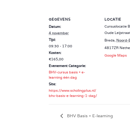
GEGEVENS
LOCATIE
Cursuslocatie 
Datum:
Oude Leijstraa
4 november
Tijd:
Breda
,
Noord-
09:30 - 17:00
4817ZR
Nethe
Kosten:
Google Maps
€165,00
Evenement Categorie:
BHV-cursus basis + e-
learning één dag
Site:
https://www.scholingplus.nl/
bhv-basis-e-learning-1-dag/
BHV Basis + E-learning