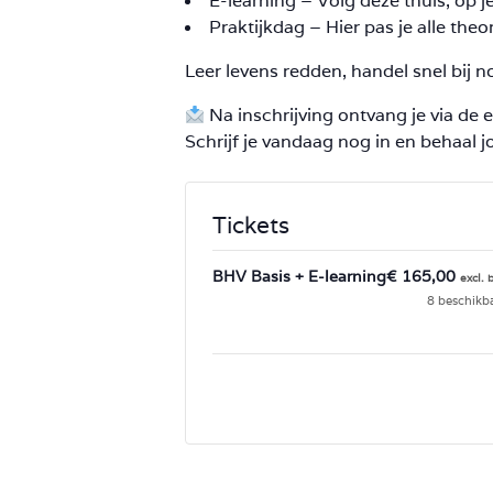
E-learning – Volg deze thuis, op j
Praktijkdag – Hier pas je alle theor
Leer levens redden, handel snel bij n
Na inschrijving ontvang je via de e
Schrijf je vandaag nog in en behaal 
Tickets
BHV Basis + E-learning
€
165,00
8
beschikb