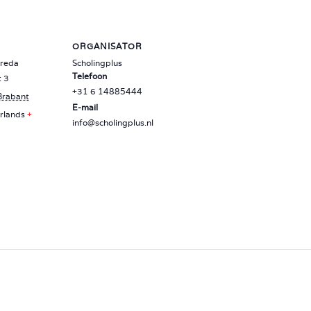
ORGANISATOR
Breda
Scholingplus
Telefoon
t 3
+31 6 14885444
Brabant
E-mail
rlands
+
info@scholingplus.nl