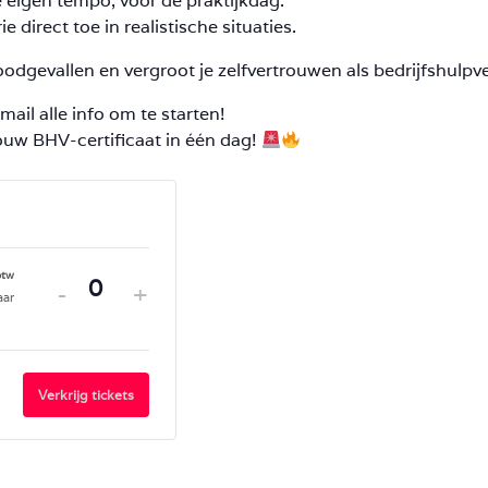
e eigen tempo, vóór de praktijkdag.
ie direct toe in realistische situaties.
oodgevallen en vergroot je zelfvertrouwen als bedrijfshulpve
mail alle info om te starten!
jouw BHV-certificaat in één dag!
-
+
Hoeveelheid
aar
Verkrijg tickets