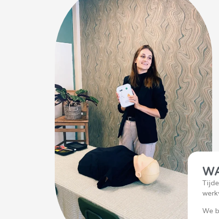
WA
Tijd
werk
We b