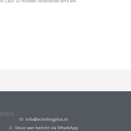
ten-Leur. Er moeten voldoende BHV’ers
ntact
info@scholingplus.nl
Stuur een bericht via WhatsApp