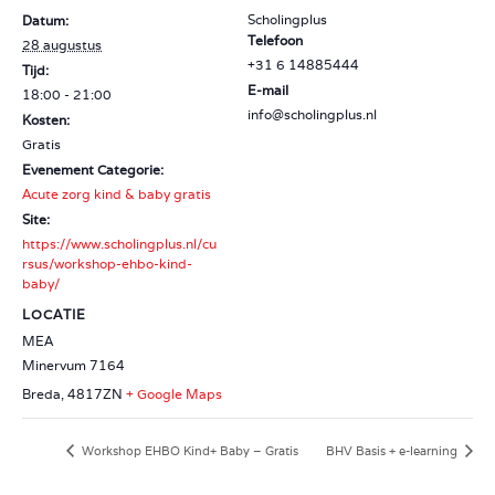
Scholingplus
Datum:
Telefoon
28 augustus
+31 6 14885444
Tijd:
E-mail
18:00 - 21:00
info@scholingplus.nl
Kosten:
Gratis
Evenement Categorie:
Acute zorg kind & baby gratis
Site:
https://www.scholingplus.nl/cu
rsus/workshop-ehbo-kind-
baby/
LOCATIE
MEA
Minervum 7164
Breda
,
4817ZN
+ Google Maps
Workshop EHBO Kind+ Baby – Gratis
BHV Basis + e-learning