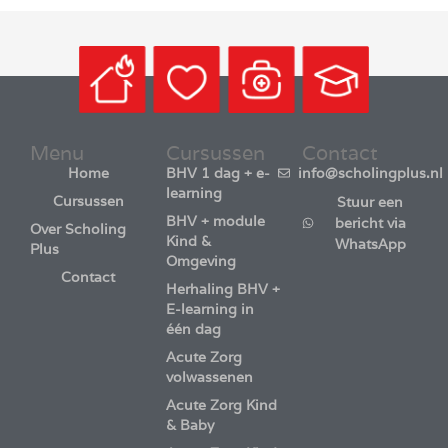
Menu
Cursussen
Contact
Home
BHV 1 dag + e-
info@scholingplus.nl
learning
Cursussen
Stuur een
BHV + module
bericht via
Over Scholing
Kind &
WhatsApp
Plus
Omgeving
Contact
Herhaling BHV +
E-learning in
één dag
Acute Zorg
volwassenen
Acute Zorg Kind
& Baby