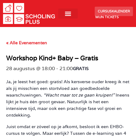
CURSUSKALENDER
MIJN TICKETS
« Alle Evenementen
Workshop Kind+ Baby – Gratis
28 augustus @ 18:00
-
21:00
GRATIS
Ja, je leest het goed: gratis! Als kersverse ouder kreeg ik net
als jij misschien een stortvloed aan goedbedoelde
waarschuwingen.
“Wacht maar tot ze gaan kruipen!”
Ineens
lijkt je huis één groot gevaar. Natuurlijk is het een
intensieve tijd, maar ook een prachtige fase vol groei en
ontdekking.
Juist omdat er zóveel op je afkomt, besloot ik een EHBO-
cursus te volgen. Maar eerlijk? Tussen de e-learning van 4