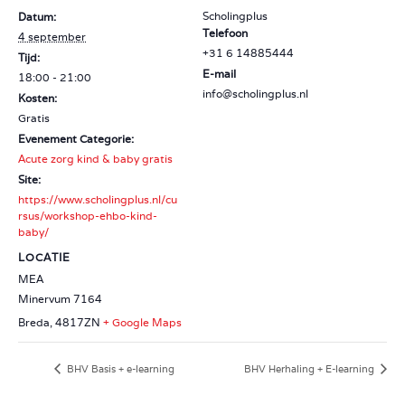
Scholingplus
Datum:
Telefoon
4 september
+31 6 14885444
Tijd:
E-mail
18:00 - 21:00
info@scholingplus.nl
Kosten:
Gratis
Evenement Categorie:
Acute zorg kind & baby gratis
Site:
https://www.scholingplus.nl/cu
rsus/workshop-ehbo-kind-
baby/
LOCATIE
MEA
Minervum 7164
Breda
,
4817ZN
+ Google Maps
BHV Basis + e-learning
BHV Herhaling + E-learning