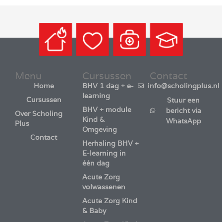
Menu
Cursussen
Contact
Home
BHV 1 dag + e-
info@scholingplus.nl
learning
Cursussen
Stuur een
BHV + module
bericht via
Over Scholing
Kind &
WhatsApp
Plus
Omgeving
Contact
Herhaling BHV +
E-learning in
één dag
Acute Zorg
volwassenen
Acute Zorg Kind
& Baby