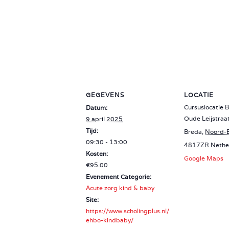
GEGEVENS
LOCATIE
Cursuslocatie 
Datum:
Oude Leijstraa
9 april 2025
Tijd:
Breda
,
Noord-
09:30 - 13:00
4817ZR
Nethe
Kosten:
Google Maps
€95.00
Evenement Categorie:
Acute zorg kind & baby
Site:
https://www.scholingplus.nl/
ehbo-kindbaby/