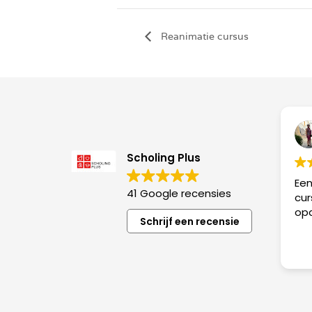
Reanimatie cursus
Scholing Plus
Een
41 Google recensies
cur
opa
Schrijf een recensie