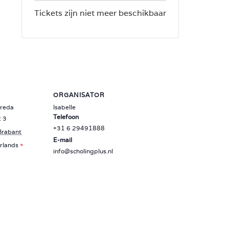
Tickets zijn niet meer beschikbaar
ORGANISATOR
Breda
Isabelle
Telefoon
t 3
‪+31 6 29491888‬
Brabant
E-mail
rlands
+
info@scholingplus.nl