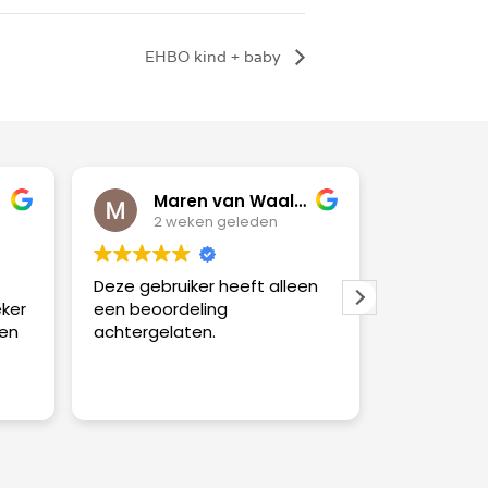
EHBO kind + baby
Maren van Waalwijk
Fre
2 weken geleden
2 w
Deze gebruiker heeft alleen
Heel leerz
eker
een beoordeling
een
achtergelaten.