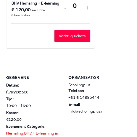
BHV Herhaling + E-learning
-
+
Hoeveelheid
€
120,00
8
beschikbaar
Verkrijg tickets
GEGEVENS
ORGANISATOR
Scholingplus
Datum:
Telefoon
8 december
+31 6 14885444
Tijd:
E-mail
10:00 - 16:00
info@scholingplus.nl
Kosten:
€120,00
Evenement Categorie:
Herhaling BHV + E-learning in