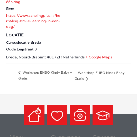
één dag
Site:
https://www.scholingplus.nl/he
rhaling-bhv-e-learning-in-een-
dag/
LOCATIE
Cursuslocatie Breda
Oude Leijstraat 3
Breda
,
Noord-Brabant
4817ZR
Netherlands
+ Google Maps
Workshop EHBO Kind+ Baby –
Workshop EHBO Kind+ Baby –
Gratis
Gratis