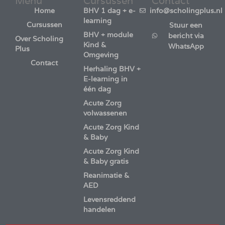
Menu
Cursussen
Contact
Home
BHV 1 dag + e-
info@scholingplus.nl
learning
Cursussen
Stuur een
BHV + module
bericht via
Over Scholing
Kind &
WhatsApp
Plus
Omgeving
Contact
Herhaling BHV +
E-learning in
één dag
Acute Zorg
volwassenen
Acute Zorg Kind
& Baby
Acute Zorg Kind
& Baby gratis
Reanimatie &
AED
Levensreddend
handelen